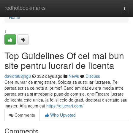
Home
redhotbookmarks
Togg
navi
Home
1
Top Guidelines Of cel mai bun
site pentru lucrari de licenta
davidt682jhg8
332 days ago
News
Discuss
Cere numar de inregistrare. Solicita sa sustii iar lucrarea. Pe
partea scrisa ce nota ai primit? Cand am dat eu era media intre
partea scrisa si intrebarile puse de comisie. one Fiecare lucrare
de licenta este unica, la fel si cele de grad, doctorat disertatie sau
master. Afla acum cat
https://elucrari.com/
Comments
Who Upvoted
Comments