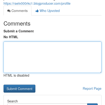
https://raelv000rkc1.blogproducer.com/profile
Comments
Who Upvoted
Comments
Submit a Comment
No HTML
HTML is disabled
Report Page
Search