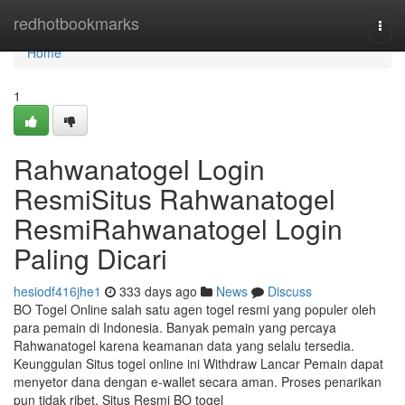
Home
redhotbookmarks
Togg
navi
Home
1
Rahwanatogel Login
ResmiSitus Rahwanatogel
ResmiRahwanatogel Login
Paling Dicari
hesiodf416jhe1
333 days ago
News
Discuss
BO Togel Online salah satu agen togel resmi yang populer oleh
para pemain di Indonesia. Banyak pemain yang percaya
Rahwanatogel karena keamanan data yang selalu tersedia.
Keunggulan Situs togel online ini Withdraw Lancar Pemain dapat
menyetor dana dengan e-wallet secara aman. Proses penarikan
pun tidak ribet. Situs Resmi BO togel