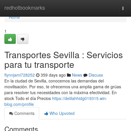
Home
redhotbookmarks
Togg
navi
Home
1
Transportes Sevilla : Servicios
para tu transporte
flynnjami728252
359 days ago
News
Discuss
En la ciudad de Sevilla, conocemos las demandas del
movilisación. Por eso, te ofrecemos una amplia gama de grúas
para resolver tus necesidades con la máxima efectividad. En
stock Todo el día Precios
https://delilahhidg019315.win-
blog.com/profile
Comments
Who Upvoted
Comments