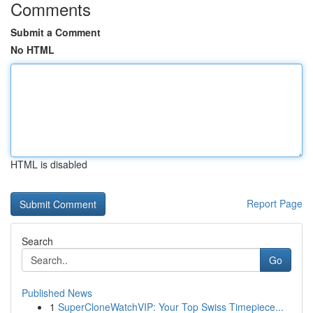
Comments
Submit a Comment
No HTML
HTML is disabled
Report Page
Search
Go
Published News
1
SuperCloneWatchVIP: Your Top Swiss Timepiece...