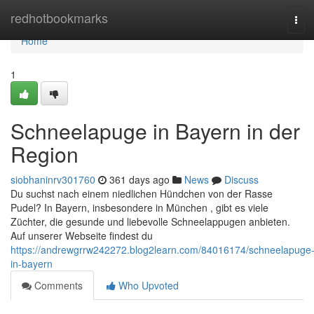
Home
redhotbookmarks
Tog
navi
Home
1
Schneelapuge in Bayern in der
Region
siobhaninrv301760
361 days ago
News
Discuss
Du suchst nach einem niedlichen Hündchen von der Rasse
Pudel? In Bayern, insbesondere in München , gibt es viele
Züchter, die gesunde und liebevolle Schneelappugen anbieten.
Auf unserer Webseite findest du
https://andrewgrrw242272.blog2learn.com/84016174/schneelapuge
in-bayern
Comments
Who Upvoted