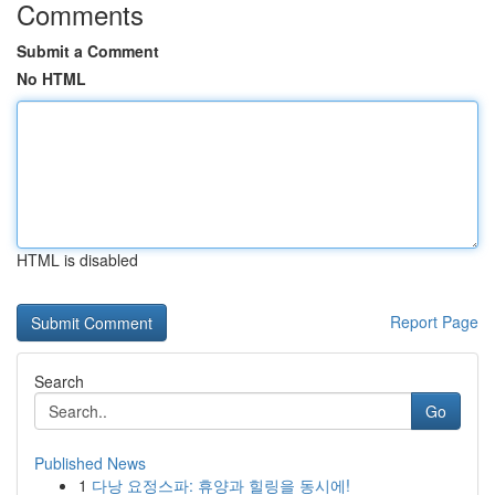
Comments
Submit a Comment
No HTML
HTML is disabled
Report Page
Search
Go
Published News
1
다낭 요정스파: 휴양과 힐링을 동시에!