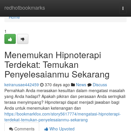
Home
redhotbookmarks
Togg
navi
Home
1
Menemukan Hipnoterapi
Terdekat: Temukan
Penyelesaianmu Sekarang
keiranusae442459
370 days ago
News
Discuss
Pernahkah Anda merasakan kesulitan dalam mengatasi masalah
yang Anda hadapi? Apakah pikiran dan perasaan Anda seringkali
terasa menyimpang? Hipnoterapi dapat menjadi jawaban bagi
Anda untuk menemukan ketenangan dan
https://bookmarkfox.com/story5617774/mengatasi-hipnoterapi-
terdekat-temukan-penyelesaianmu-sekarang
Comments
Who Upvoted