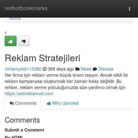
Home
redhotbookmarks
Togg
navi
Home
1
Reklam Stratejileri
miriamyzkb115380
389 days ago
News
Discuss
Her firma için reklam verme büyük önem taşıyor. Ancak etkili bir
reklam kampanyası oluşturmak her zaman kolay değildir. Bu
rehber, reklam verme yolculuğunuzda size yardımcı olmak için
https://adsreklamver.com
Comments
Who Upvoted
Comments
Submit a Comment
No HTML