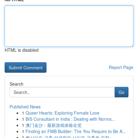
HTML is disabled
Report Page
Search
Go
Published News
1
Queer Hearts: Exploring Female Love
1
BIS Consultant in India : Dealing with Norms...
1
澳门金沙：最新游戏体验全览
1
Finding an FMB Builder: The You Require to Be A...
1
웹사이트 구축 성공적인 사이트 구축을 위한 ...