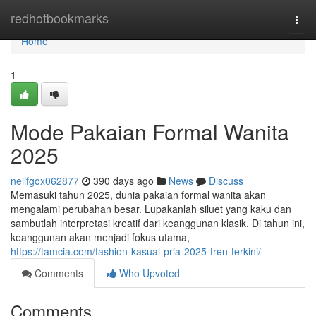
Home
redhotbookmarks
Togg
navi
Home
1
Mode Pakaian Formal Wanita
2025
neilfgox062877
390 days ago
News
Discuss
Memasuki tahun 2025, dunia pakaian formal wanita akan
mengalami perubahan besar. Lupakanlah siluet yang kaku dan
sambutlah interpretasi kreatif dari keanggunan klasik. Di tahun ini,
keanggunan akan menjadi fokus utama,
https://tamcia.com/fashion-kasual-pria-2025-tren-terkini/
Comments
Who Upvoted
Comments