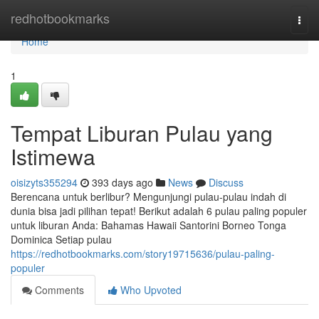
Home
redhotbookmarks
Togg
navi
Home
1
Tempat Liburan Pulau yang
Istimewa
oisizyts355294
393 days ago
News
Discuss
Berencana untuk berlibur? Mengunjungi pulau-pulau indah di
dunia bisa jadi pilihan tepat! Berikut adalah 6 pulau paling populer
untuk liburan Anda: Bahamas Hawaii Santorini Borneo Tonga
Dominica Setiap pulau
https://redhotbookmarks.com/story19715636/pulau-paling-
populer
Comments
Who Upvoted