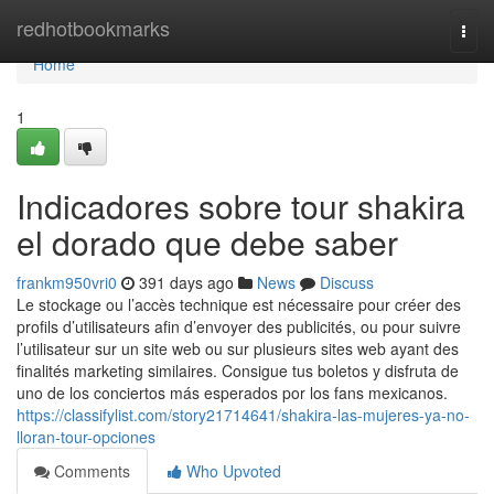
Home
redhotbookmarks
Togg
navi
Home
1
Indicadores sobre tour shakira
el dorado que debe saber
frankm950vri0
391 days ago
News
Discuss
Le stockage ou l’accès technique est nécessaire pour créer des
profils d’utilisateurs afin d’envoyer des publicités, ou pour suivre
l’utilisateur sur un site web ou sur plusieurs sites web ayant des
finalités marketing similaires. Consigue tus boletos y disfruta de
uno de los conciertos más esperados por los fans mexicanos.
https://classifylist.com/story21714641/shakira-las-mujeres-ya-no-
lloran-tour-opciones
Comments
Who Upvoted