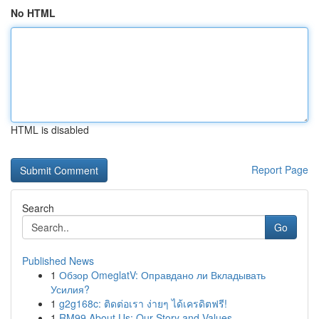
No HTML
HTML is disabled
Report Page
Search
Go
Published News
1
Обзор OmeglatV: Оправдано ли Вкладывать
Усилия?
1
g2g168c: ติดต่อเรา ง่ายๆ ได้เครดิตฟรี!
1
RM99 About Us: Our Story and Values