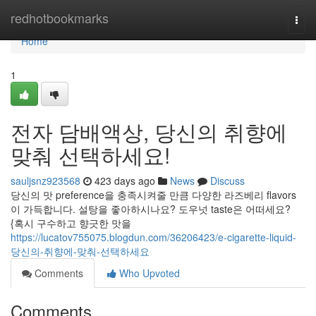
Home
redhotbookmarks
Togg
navi
Home
1
전자 담배액상, 당신의 취향에
맞춰 선택하세요!
sauljsnz923568
423 days ago
News
Discuss
당신의 맛 preference을 충족시켜줄 만큼 다양한 라즈베리 flavors
이 가득합니다. 설탕을 좋아하시나요? 도우넛 taste은 어떠세요?
{혹시 구수하고 향긋한 맛을
https://lucatov755075.blogdun.com/36206423/e-cigarette-liquid-
당신의-취향에-맞춰-선택하세요
Comments
Who Upvoted
Comments