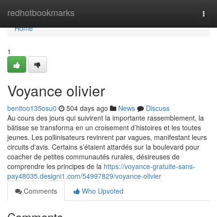
Home
redhotbookmarks
Togg
navi
Home
1
Voyance olivier
benitoo135osu0
504 days ago
News
Discuss
Au cours des jours qui suivirent la importante rassemblement, la
bâtisse se transforma en un croisement d’histoires et les toutes
jeunes. Les pollinisateurs revinrent par vagues, manifestant leurs
circuits d'avis. Certains s’étaient attardés sur la boulevard pour
coacher de petites communautés rurales, désireuses de
comprendre les principes de la
https://voyance-gratuite-sans-
pay48035.designi1.com/54997829/voyance-olivier
Comments
Who Upvoted
Comments