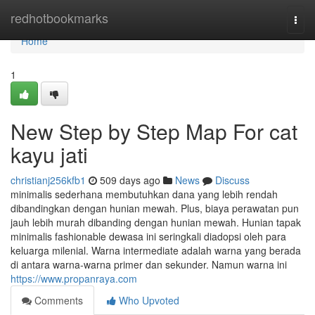
Home
redhotbookmarks
Togg
navi
Home
1
New Step by Step Map For cat
kayu jati
christianj256kfb1
509 days ago
News
Discuss
minimalis sederhana membutuhkan dana yang lebih rendah
dibandingkan dengan hunian mewah. Plus, biaya perawatan pun
jauh lebih murah dibanding dengan hunian mewah. Hunian tapak
minimalis fashionable dewasa ini seringkali diadopsi oleh para
keluarga milenial. Warna intermediate adalah warna yang berada
di antara warna-warna primer dan sekunder. Namun warna ini
https://www.propanraya.com
Comments
Who Upvoted