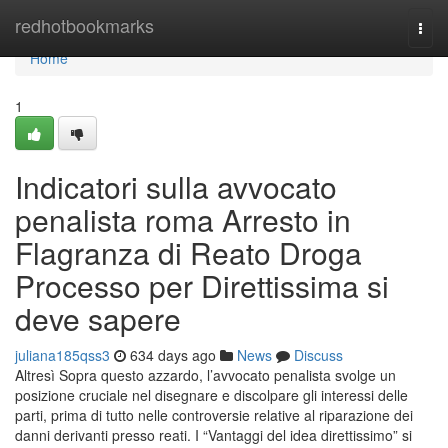
Home
redhotbookmarks
Togg
navi
Home
1
Indicatori sulla avvocato
penalista roma Arresto in
Flagranza di Reato Droga
Processo per Direttissima si
deve sapere
juliana185qss3
634 days ago
News
Discuss
Altresì Sopra questo azzardo, l’avvocato penalista svolge un
posizione cruciale nel disegnare e discolpare gli interessi delle
parti, prima di tutto nelle controversie relative al riparazione dei
danni derivanti presso reati. I “Vantaggi del idea direttissimo” si