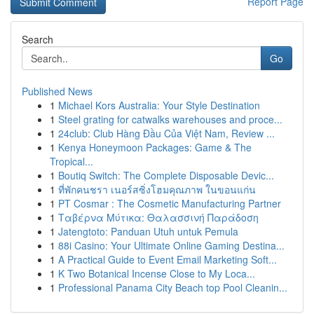
Report Page
Search
Go
Published News
1
Michael Kors Australia: Your Style Destination
1
Steel grating for catwalks warehouses and proce...
1
24club: Club Hàng Đầu Của Việt Nam, Review ...
1
Kenya Honeymoon Packages: Game & The
Tropical...
1
Boutiq Switch: The Complete Disposable Devic...
1
ที่พักคนชรา เนอร์สซิ่งโฮมคุณภาพ ในขอนแก่น
1
PT Cosmar : The Cosmetic Manufacturing Partner
1
Ταβέρνα Μύτικα: Θαλασσινή Παράδοση
1
Jatengtoto: Panduan Utuh untuk Pemula
1
88i Casino: Your Ultimate Online Gaming Destina...
1
A Practical Guide to Event Email Marketing Soft...
1
K Two Botanical Incense Close to My Loca...
1
Professional Panama City Beach top Pool Cleanin...